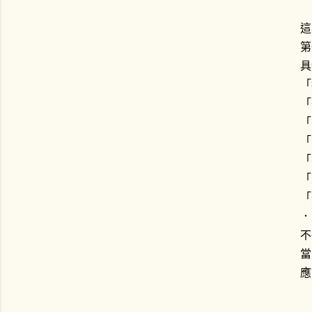
這
第
具
「
「
「
「
「
「
「
．
不
當
應