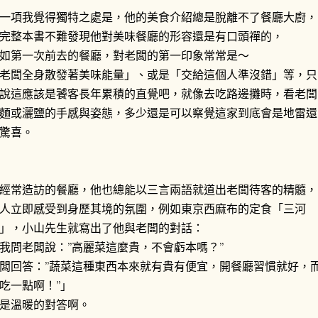
一項我覺得獨特之處是，他的美食介紹總是脫離不了餐廳大廚，
完整本書不難發現他對美味餐廳的形容還是有口頭禪的，
如第一次前去的餐廳，對老闆的第一印象常常是～
老闆全身散發著美味能量」、或是「交給這個人準沒錯」等，只
說這應該是饕客長年累積的直覺吧，就像去吃路邊攤時，看老闆
麵或灑鹽的手感與姿態，多少還是可以察覺這家到底會是地雷還
驚喜。
經常造訪的餐廳，他也總能以三言兩語就道出老闆待客的精髓，
人立即感受到身歷其境的氛圍，例如東京西麻布的定食「三河
」，小山先生就寫出了他與老闆的對話：
我問老闆說：”高麗菜這麼貴，不會虧本嗎？”
闆回答：”蔬菜這種東西本來就有貴有便宜，開餐廳習慣就好，
吃一點啊！”」
是溫暖的對答啊。