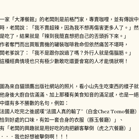
一家「大澤餐館」的老闆則是前格鬥家，專賣咖哩，並有傳說中
時，老闆說：「我不賣超辣，因為我不想再傷害更多人了。」然
是吃了，結果就是「辣到我簡直想把自己的舌頭拆下來。」
作者奪門而出買販賣機的罐裝咖啡救命但依然痛苦不堪時，
闆老爹說了：「我不是跟你說過了嗎？外行人就是傷腦筋。」
這種經典情境也只有極少數敢吃還要會寫的人才能情狀啊！
圖為來自貓頭鷹出版社網站的照片，看小山先生吃東西的樣子就
他身後大廚自信滿滿、加上那種有美食知音的滿足感，也是一絕
中還有多不勝數的名句，例如：
法國人吃完之後感嘆”法國人真的輸了”（白金Chez Tomo餐廳
恰到好處的口味，有如一套合身的衣服（豚玉餐廳）」、
有「老闆的興趣就是用好吃的肉把顧客擊倒（虎之穴餐廳）」
．．．我也好想被擊倒啊！！！