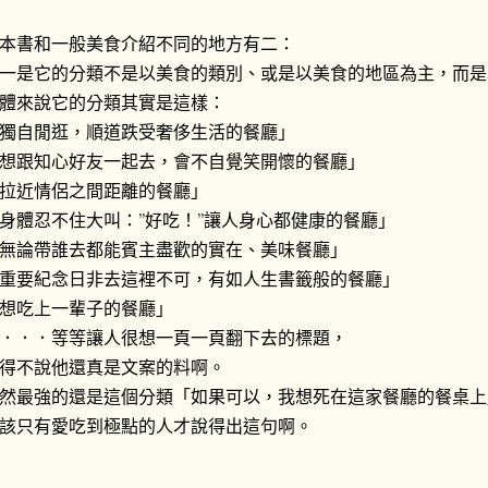
本書和一般美食介紹不同的地方有二：
一是它的分類不是以美食的類別、或是以美食的地區為主，而是
體來說它的分類其實是這樣：
獨自閒逛，順道跌受奢侈生活的餐廳」
想跟知心好友一起去，會不自覺笑開懷的餐廳」
拉近情侶之間距離的餐廳」
身體忍不住大叫：”好吃！”讓人身心都健康的餐廳」
無論帶誰去都能賓主盡歡的實在、美味餐廳」
重要紀念日非去這裡不可，有如人生書籤般的餐廳」
想吃上一輩子的餐廳」
．．．等等讓人很想一頁一頁翻下去的標題，
得不說他還真是文案的料啊。
然最強的還是這個分類「如果可以，我想死在這家餐廳的餐桌上
該只有愛吃到極點的人才說得出這句啊。