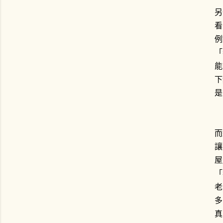
另
看
例
「
能
下
是
而
讓
屋
「
老
多
真