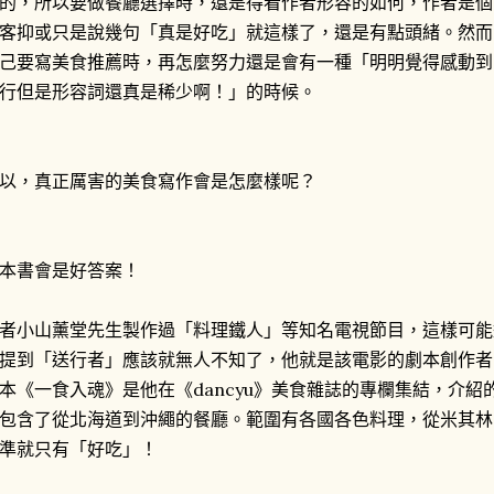
的，所以要做餐廳選擇時，還是得看作者形容的如何，作者是個
客抑或只是說幾句「真是好吃」就這樣了，還是有點頭緒。然而
己要寫美食推薦時，再怎麼努力還是會有一種「明明覺得感動到
行但是形容詞還真是稀少啊！」的時候。
以，真正厲害的美食寫作會是怎麼樣呢？
本書會是好答案！
者小山薰堂先生製作過「料理鐵人」等知名電視節目，這樣可能
提到「送行者」應該就無人不知了，他就是該電影的劇本創作者
本《一食入魂》是他在《dancyu》美食雜誌的專欄集結，介紹
包含了從北海道到沖繩的餐廳。範圍有各國各色料理，從米其林
準就只有「好吃」！