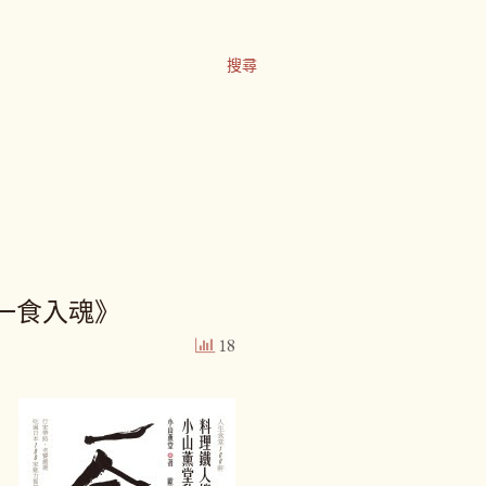
搜尋
一食入魂》
18