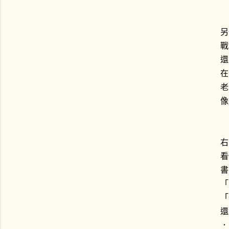
另
戰
還
在
老
像
右
看
書
「
「
還
．