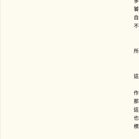
多
饕
自
不
所
這
作
那
這
也
標