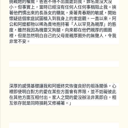
挑戰她的權威，爸爸不得不出面處罰我，罪名是沒大沒
小。但事實上，當時已經沒有任何人任何事梋阻止我。挾
著他們慣出來的長孫女的驕氣，乘著青春期的敏感，開始
懷疑這個家庭試圖植入到我身上的家庭觀。一直以來，阿
公和阿嬤都物以稀為貴地抱持著「人以罕見為親厚」的態
度，雖然我因為機靈又狗腿，向來都在他們親厚的圈圈
裡，但是忽然明白自己的父母是親厚圈外的無聲人，令我
非常不安。
深厚的感情基礎讓我和阿嬤終究恢復良好的祖孫關係，心
裡即使明白對方的愛在某些方面會有界限，並不妨礙彼此
在其他方面互相付出。家人之間的愛沒辦法非黑即白，相
互依存就是同時損耗又修補著。」