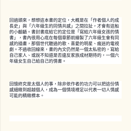
回過頭來，想想這本書的定位，大概是在「作者個人的成
長史」與「六年級生的同情共感」之間拉扯，才會有這船
的小齟齬。書封書底給它的定位是「寫給六年級女孩的情
書」，書內很用心底在每個章節前繪製了六年級生會有同
感的插畫，那個世代聽過的歌、喜愛的明星、瘋迷的電視
劇。不過收回線來，書的內文仍然是一個太私密的，寫給
自己家人、或說不知道是否違反家族成材期待的，一個六
年級女生自己給自己的情書。
回憶終究是太個人的事，除非依作者的功力可以把這份情
感細緻到超越個人，成為一個情境裡足以代表一切人情感
可能的精緻標本。