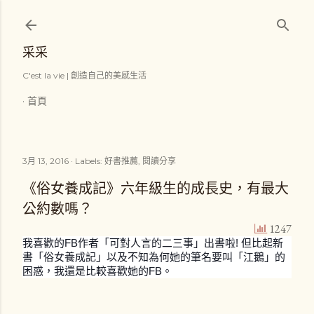
跳到主要內容
采采
C'est la vie | 創造自己的美感生活
首頁
3月 13, 2016
Labels:
好書推薦
閱讀分享
《俗女養成記》六年級生的成長史，有最大
公約數嗎？
1247
我喜歡的FB作者「可對人言的二三事」出書啦! 但比起新
書「俗女養成記」以及不知為何她的筆名要叫「江鵝」的
困惑，我還是比較喜歡她的FB。