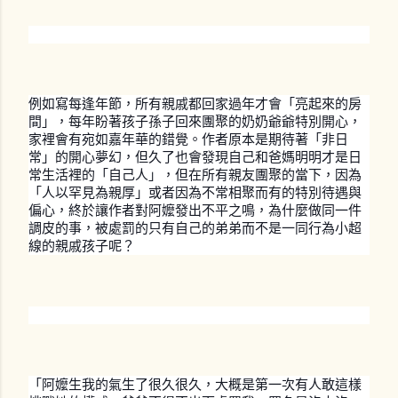
例如寫每逢年節，所有親戚都回家過年才會「亮起來的房
間」，每年盼著孩子孫子回來團聚的奶奶爺爺特別開心，
家裡會有宛如嘉年華的錯覺。作者原本是期待著「非日
常」的開心夢幻，但久了也會發現自己和爸媽明明才是日
常生活裡的「自己人」，但在所有親友團聚的當下，因為
「人以罕見為親厚」或者因為不常相聚而有的特別待遇與
偏心，終於讓作者對阿嬤發出不平之鳴，為什麼做同一件
調皮的事，被處罰的只有自己的弟弟而不是一同行為小超
線的親戚孩子呢？
「阿嬤生我的氣生了很久很久，大概是第一次有人敢這樣