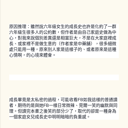
原因推理：雖然說六年級女生的成長史也許是化約了一群
六年級生很多人的公約數，但作者是由自己家庭史做為中
心，對我來說個別差異還是相當巨大，不是在大家庭裡成
長、或家裡不是做生意的（作者家是中藥舖），很多細微
處只能用一種，原來別人家是這樣子的、或者原來是這種
心情啊，的心境來體會。
成長畢竟是太私密的過程，可能收看FB如我這樣的普通讀
者，期待的是與她FB一樣日常微辣、莞爾一笑的幽默與同
理。但讀完本書之後笑的部分少了，取代的卻是一種身為
一個家庭女兒成長史中明明暗暗的負重感。