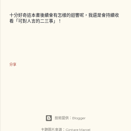
十分好奇這本書後續會有怎樣的迴響呢，我還是會持續收
看「可對人言的二三事」！
分享
技術提供：Blogger
主題圖片來源：
Gintare Marcel