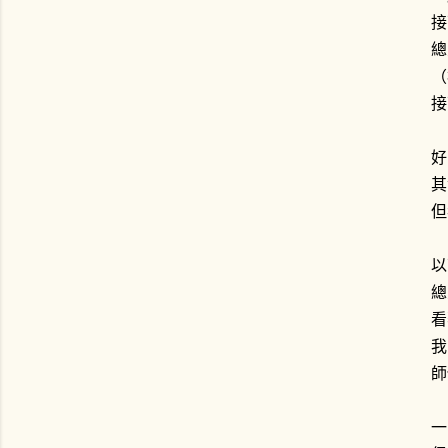
接
總
（
接
好
其
但
以
總
看
我
師
一