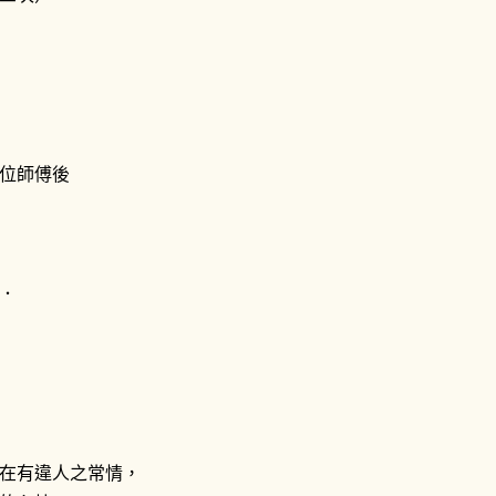
位師傅後
．
在有違人之常情，