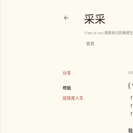
采采
C'est la vie | 創造自己的美感
首頁
分享
10
{
標籤
這就是人生
「
「
「
我