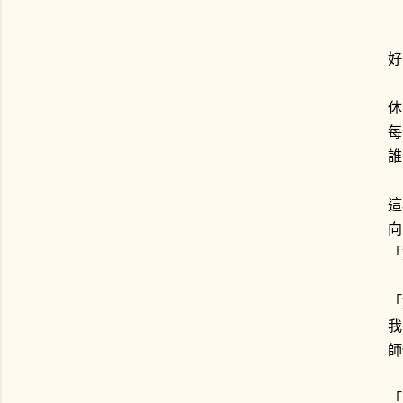
好
休
每
誰
這
向
「
「
我
師
「