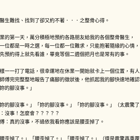
醫生難找、找到了卻又約不著．．．之整骨心得。
業的第一天，萬分積極地預約各路朋友給我的各個整骨醫生，
一位都是一時之選，每一位都一位難求，只能抱著隨緣的心情，
先預約得上就先看誰，畢竟等個二週個把月也是常有的事。
樣一一打了電話，很幸運地在休業一開始就卡上一個位置，有人
師傅完完整整地報告了痛腳的徵狀後，他抓起我的腳快速地確認
妳的腳沒事。」
妳的腳沒事。」「妳的腳沒事。」「妳的腳沒事。」（太震驚了
：沒事！怎麼會？？？？？
傅：真的沒事，不過依我看妳應該是腰歪掉了。
腰歪掉了。」「腰歪掉了。」「腰歪掉了。」（還是震驚再重覆