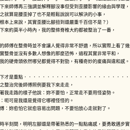
下來師傅再三強調並解釋腳沒事但受到歪腰影響的緣由與學理，
之就算是腰歪掉了也不是輕鬆說說可以解決的小事，
根本上來說，其實歪腰比腳扭到還嚴重千百倍不是？）
下來約莫半小時內，我的整條脊椎大約都被整治了一番，
的師傅在整骨時並不會讓人覺得非常不舒適，所以實際上看了幾
實整骨並沒有多數人想像的那麼恐怖，過程其實非常平和，
我的硬骨頭依然哪兒都覺得不對勁，有種奇妙的痠痛與違和感。
下才是重點．．．．．．．．．．．．．．．．．．．．．．．
之整治完後師傅照例要我下來走走，
著我走路的樣子他說：妳不要怕，正常走不要用怪姿勢。
：呃可是我還是覺得它哪裡怪怪的。
傅：妳愈怕它就愈容易出問題，不要怕放心走就對了。
時半刻間，明明左腳還是帶著熟悉的一點點痛感，要勇敢邁步實