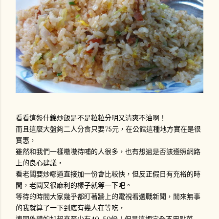
看看這盤什錦炒飯是不是粒粒分明又清爽不油啊！
而且這麼大盤夠二人分食只要75元，在公館這種地方實在是很
實惠，
雖然和我們一樣嗷嗷待哺的人很多，也有想過是否該遵照網路
上的良心建議，
看老闆要炒哪道直接加一份會比較快，但反正假日有充裕的時
間，老闆又很麻利的樣子就等一下吧。
等待的時間大家幾乎都盯著牆上的電視看選戰新聞，閒來無事
的我就算了一下到底有幾人在等吃，
連同外帶的加起來至少有40-50份！但是這裡完全不用點菜