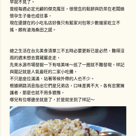
早就不見了。
曾經每週必定光顧的傑克魔豆，很懷念的鬆餅與奶茶在老闆娘
懷孕生子後也成往事，
現在還健在的小吃名店好像只有藍家刈包等少數幾家屹立不
搖，頗有滄海桑田之感。
總之生活在台北美食清單三不五時必要更新已是必然，難得沒
雨的週末想去寶藏巖走走，
先來水源市場發掘一下有啥美味～巡了一圈就不難發現，祥記
與龍記就是人氣最旺的二家小吃攤，
不只是座位滿滿、站著等候外帶的人也不少。
根據網路消息指出它們是兄弟店，口味差異不大，各有忠實擁
護者，那麼也就不用多猶豫，
哪兒有位哪邊坐就是了，於是就坐到了祥記～