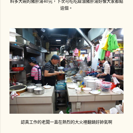
料多大碗的豬肝湯40元，下次可吃吃麻油豬肝湯好像大家都點
這個。
認真工作的老闆一直在熱烈的大火裡翻鍋好帥氣啊