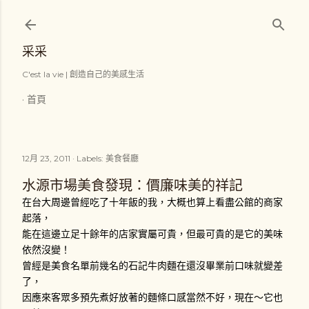
跳到主要內容
采采
C'est la vie | 創造自己的美感生活
首頁
12月 23, 2011
Labels:
美食餐廳
水源市場美食發現：價廉味美的祥記
在台大周邊曾經吃了十年飯的我，大概也算上看盡公館的商家
起落，
能在這邊立足十餘年的店家實屬可貴，但最可貴的是它的美味
依然沒變！
曾經是美食名單前幾名的石記牛肉麵在還沒畢業前口味就變差
了，
因應來客眾多預先煮好放著的麵條口感當然不好，現在～它也