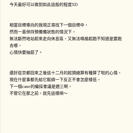
今天最好可以做到如此這般的程度XD
相當目標導向的我現正尋找下一個目標中，
然而一直保持預備備狀態的情況下，
無法斷然地站起來走向休息區、又無法鳴槍起跑不知道是要跑
去哪，
心情快要抽筋了。
還好從京都回來之後這十二月的起頭總算有種算了啦的心情，
現在什麼事都先給它鬆綁一下反正不會怎麼樣低，
下一個case的編採會議是週三啊，
不管它在那之前，就先這樣唄～