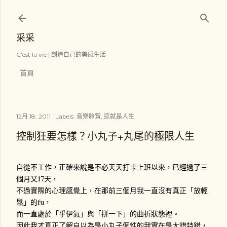
跳到主要內容
采采
C'est la vie | 創造自己的美感生活
首頁
12月 18, 2011
Labels:
音樂聆賞
這就是人生
控制狂要怎樣？小丸子+丸尾的極限人生
自從不工作，正確來說是不必天天打卡上班以來，已經過了三
個月又17天，
不過實際的心理感覺上，在那前三個月我一直沒有真正「放輕
鬆」的fu，
而一直處於「乎伊氣」與「拼一下」的曲折狀態裡。
因此我才真正了解自以為是小丸子個性的我實在是大錯特錯，