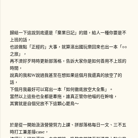
歸結一下這說到底還是「棄業日記」的錯，給人一種你要是不
上班的話，
也該做點「正經的」大事，就算滾出國玩樂回來也出一本「○○
之旅」，
再不濟好歹時時更新部落格，告訴大家你是如何善用不上班的
時間，
說真的我和W說過我甚至在想如果這個月我還真的放空了的
話，
下個月我最好可以寫出一本「如何徹底放空大全集」。
當然以上這些也全都是牽拖，誰真正管你他喵的在幹啥，
其實就是自個兒放不下這顆心罷鳥～
於是從一開始汲汲營營努力上課、拼部落格每日一文、三不五
時打工兼差接case，