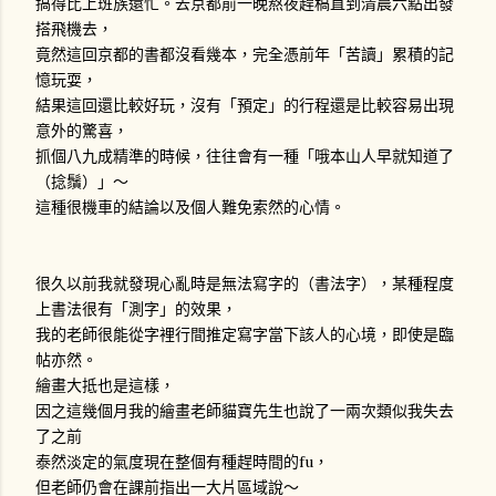
搞得比上班族還忙。去京都前一晚熬夜趕稿直到清晨六點出發
搭飛機去，
竟然這回京都的書都沒看幾本，完全憑前年「苦讀」累積的記
憶玩耍，
結果這回還比較好玩，沒有「預定」的行程還是比較容易出現
意外的驚喜，
抓個八九成精準的時候，往往會有一種「哦本山人早就知道了
（捻鬚）」～
這種很機車的結論以及個人難免索然的心情。
很久以前我就發現心亂時是無法寫字的（書法字），某種程度
上書法很有「測字」的效果，
我的老師很能從字裡行間推定寫字當下該人的心境，即使是臨
帖亦然。
繪畫大抵也是這樣，
因之這幾個月我的繪畫老師貓寶先生也說了一兩次類似我失去
了之前
泰然淡定的氣度現在整個有種趕時間的fu，
但老師仍會在課前指出一大片區域說～