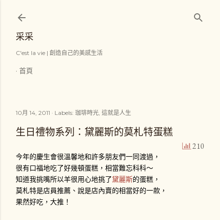
跳到主要內容
采采
C'est la vie | 創造自己的美感生活
首頁
10月 14, 2011
Labels:
珈琲時光
這就是人生
生日禮物系列：黛麗斯的莫札特蛋糕
210
今年的慶生會很溫馨地和許多朋友們一同渡過，
很有口福地吃了好幾頓蛋糕，相當難忘科科～
知道我挑嘴所以羊很用心地挑了
黛麗斯
的蛋糕，
莫札特是店員推薦、說是店內賣的相當好的一款，
果然好吃，大推！