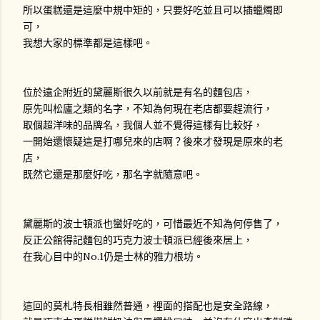
所以蛋糕還是這麼中規中矩的，只要好吃並且可以插蠟燭即
可，
我想大家的標準都是這樣吧。
位於遠企附近的黛麗斯很久以前就是有名的麵包店，
原先叫松廬之類的名字，不知為何現在老店都要趕流行，
取個超洋味的品牌名，我個人並不覺得這樣有比較好，
一開始還懷疑這是打哪兒來的店啊？後來才發現是原來的老
店，
既然它還是那麼好吃，那名字就隨意吧。
黛麗斯的波士頓派也蠻好吃的，可惜最近不知為何停售了，
反正公館得記麵包的巧克力波士頓派已經後來居上，
在我心目中的No.1仍是士林的雅力根坊。
這回的莫札特長相雖然普通，裡面的搭配也是安全路線，