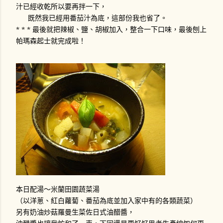
汁已經收乾所以要再拌一下，
既然我已經用番茄汁為底，這部份我也省了。
* * * 最後就把辣椒、鹽、胡椒加入，整合一下口味，最後刨上
帕瑪森起士就完成啦！
本日配湯～米蘭田園蔬菜湯
（以洋蔥、紅白蘿蔔、番茄為底並加入家中有的各類蔬菜）
另有奶油炒菇羅曼生菜佐日式油醋醬，