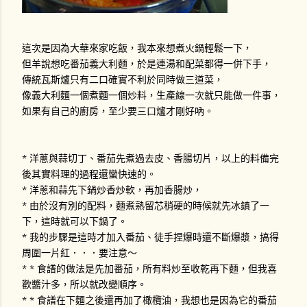
這次是因為大華來家吃飯，我本來想煮火鍋輕鬆一下，
但羊說想吃番茄義大利麵，於是連湯和配菜都得一併下手，
傳統瓦斯爐只有二口確實不利於同時做三道菜，
像義大利麵一個煮麵一個炒料，生產線一次就只能做一件事，
如果有自己的廚房，至少要三口爐才剛好吶。
* 洋蔥與蒜切丁、番茄先煮過去皮、香腸切片，以上的料備完
後其實料理的過程還蠻快速的。
* 洋蔥和蒜先下鍋炒香炒軟，再加香腸炒，
* 由於沒有別的配料，麵煮熟留芯稍硬的時候就先冰鎮了一
下，這時就可以下鍋了。
* 我的步驟是這時才加入番茄、徒手捏爆時還不斷爆漿，搞得
周圍一片紅．．．要注意～
* * 食譜的做法是先加番茄，所有料炒至收乾再下麵，但我喜
歡醬汁多，所以就改變順序。
* * 食譜在下麵之後還再加了橄欖油，我想也是因為它的番茄