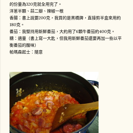
的份量為320克就全用完了。
洋蔥半顆、蒜二瓣、辣椒一根
香腸：書上說要200克，我買的是黑橋牌，直接剪半盒來用約
180克。
番茄：我堅持用新鮮番茄，大約用了6顆牛番茄約400克。
糖：適量（書上寫一大匙，但我用新鮮番茄還要再加一些以平
衡番茄的酸味）
帕瑪森起士：隨意