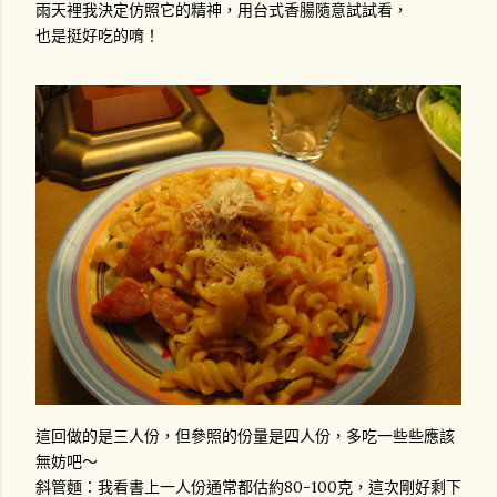
雨天裡我決定仿照它的精神，用台式香腸隨意試試看，
也是挺好吃的唷！
這回做的是三人份，但參照的份量是四人份，多吃一些些應該
無妨吧～
斜管麵：我看書上一人份通常都估約80-100克，這次剛好剩下