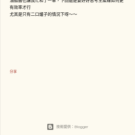
油醋醬也讓我忙和了一車，下回還是要好好思考生產線如何更
有效率才行
尤其是只有二口爐子的情況下呀～～
分享
技術提供：Blogger