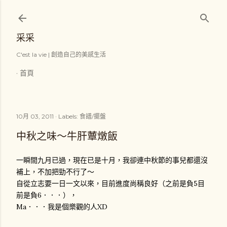
跳到主要內容
采采
C'est la vie | 創造自己的美感生活
首頁
10月 03, 2011
Labels:
食譜/擺盤
中秋之味～牛肝蕈燉飯
一瞬間九月已過，現在已是十月，我卻連中秋節的事兒都還沒
補上，不加把勁不行了～
自從立志要一日一文以來，目前進度尚稱良好（之前是負5目
前是負6．．．），
Ma．．．我是個樂觀的人XD