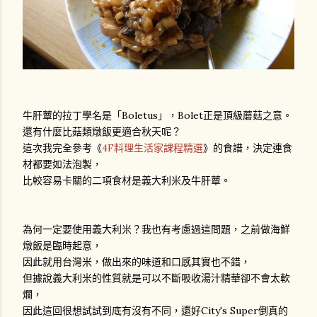
牛肝蕈的拉丁學名是「Boletus」，Bolet正是頂級蘑菇之意。
還有什麼比菇類燉飯更適合秋天呢？
這次我完全參考《
4F料理生活家課程精選
》的食譜，決定連食
材都要如法泡製，
比較容易卡關的二項食材是義大利米及牛肝蕈。
為何一定要使用義大利米？我也有考慮過這問題，之前做海鮮
燉飯是臨時起意，
因此就用台灣米，做出來的味道和口感其實也不錯，
但據說義大利米的性質就是可以不斷吸收湯汁精華卻不會太軟
爛，
因此這回很想試試到底有沒有不同，還好City's Super倒真的