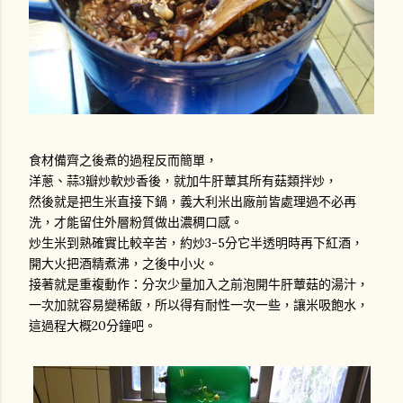
食材備齊之後煮的過程反而簡單，
洋蔥、蒜3瓣炒軟炒香後，就加牛肝蕈其所有菇類拌炒，
然後就是把生米直接下鍋，義大利米出廠前皆處理過不必再
洗，才能留住外層粉質做出濃稠口感。
炒生米到熟確實比較辛苦，約炒3-5分它半透明時再下紅酒，
開大火把酒精煮沸，之後中小火。
接著就是重複動作：分次少量加入之前泡開牛肝蕈菇的湯汁，
一次加就容易變稀飯，所以得有耐性一次一些，讓米吸飽水，
這過程大概20分鐘吧。