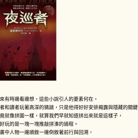
來有時邊看邊想，這些小說引人的要素何在，
者和讀者玩著高深的猜謎，只是他得好好安排揭露與隱藏的關鍵
竟就像拼圖一樣，就算我們早就知道拼出來就是這樣子，
好玩的是一塊一塊推敲拼湊的過程。
書中人物一邊順敘一邊倒敘著前行與回溯，