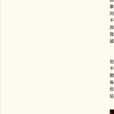
畢
同
不
說
我
誠
但
不
關
每
但
這