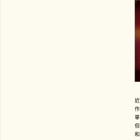
近
作
畢
但
和