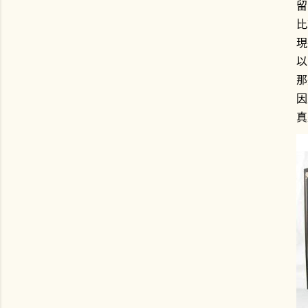
留
比
現
以
那
因
真