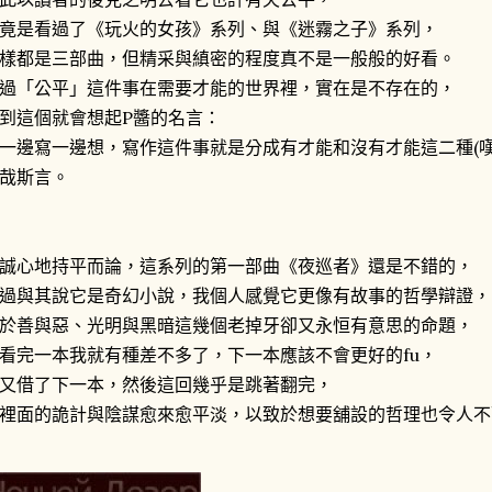
竟是看過了《玩火的女孩》系列、與《迷霧之子》系列，
樣都是三部曲，但精采與縝密的程度真不是一般般的好看。
過「公平」這件事在需要才能的世界裡，實在是不存在的，
到這個就會想起P醬的名言：
一邊寫一邊想，寫作這件事就是分成有才能和沒有才能這二種(嘆).
哉斯言。
誠心地持平而論，這系列的第一部曲《夜巡者》還是不錯的，
過與其說它是奇幻小說，我個人感覺它更像有故事的哲學辯證，
於善與惡、光明與黑暗這幾個老掉牙卻又永恒有意思的命題，
看完一本我就有種差不多了，下一本應該不會更好的fu，
又借了下一本，然後這回幾乎是跳著翻完，
裡面的詭計與陰謀愈來愈平淡，以致於想要舖設的哲理也令人不