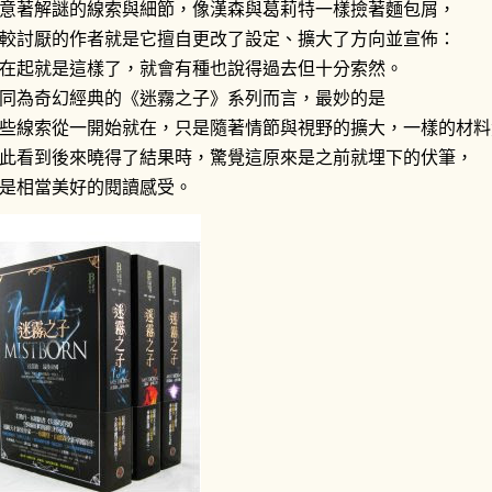
意著解謎的線索與細節，像漢森與葛莉特一樣撿著麵包屑，
較討厭的作者就是它擅自更改了設定、擴大了方向並宣佈：
在起就是這樣了，就會有種也說得過去但十分索然。
同為奇幻經典的《迷霧之子》系列而言，最妙的是
些線索從一開始就在，只是隨著情節與視野的擴大，一樣的材料
此看到後來曉得了結果時，驚覺這原來是之前就埋下的伏筆，
是相當美好的閱讀感受。