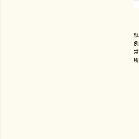
就
例
當
所