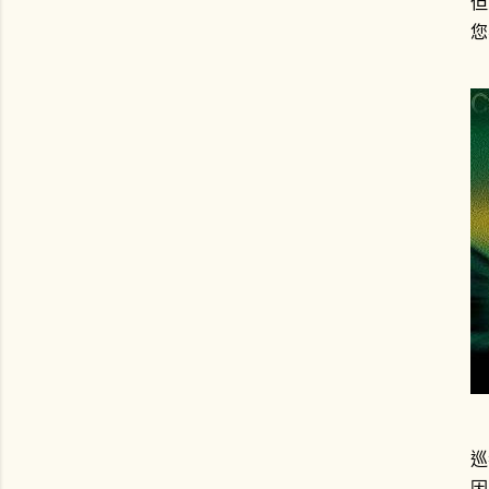
但
您
巡
因