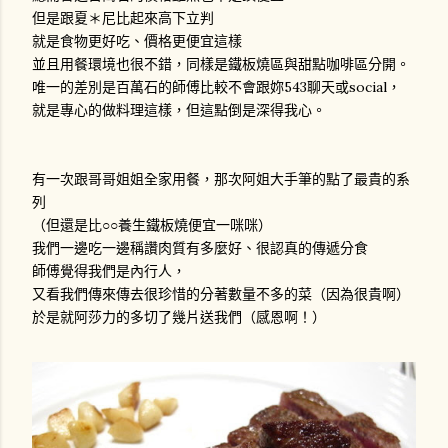
但是跟夏＊尼比起來高下立判
就是食物更好吃、價格更便宜這樣
並且用餐環境也很不錯，同樣是鐵板燒區與甜點咖啡區分開。
唯一的差別是百萬石的師傅比較不會跟妳543聊天或social，
就是專心的做料理這樣，但這點倒是深得我心。
有一次跟哥哥姐姐全家用餐，那次阿姐大手筆的點了最貴的系
列
（但還是比○○養生鐵板燒便宜一咪咪）
我們一邊吃一邊稱讚肉質有多麼好、很認真的傳遞分食
師傅覺得我們是內行人，
又看我們傳來傳去很珍惜的分著數量不多的菜（因為很貴啊）
於是就阿莎力的多切了幾片送我們（感恩啊！）