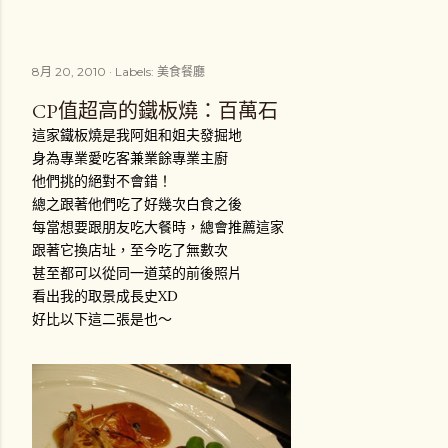
8月 20, 2010
Labels:
美食餐廳
CP值超高的鐵板燒：百萬石
這家鐵板燒是我阿姐和姐夫發掘地
身為專業愛吃客兼業餘專業主廚
他們挑的絕對不會錯！
總之跟著他們吃了好幾次白食之後
每當想要跟朋友吃大餐時，總會推薦這家
跟著它換店址，至今吃了無數次
甚至都可以從同一道菜的前後照片
看出我的取景成長史XD
好比以下這二張是也～